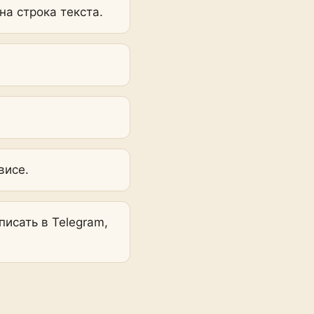
а строка текста.
висе.
исать в Telegram,